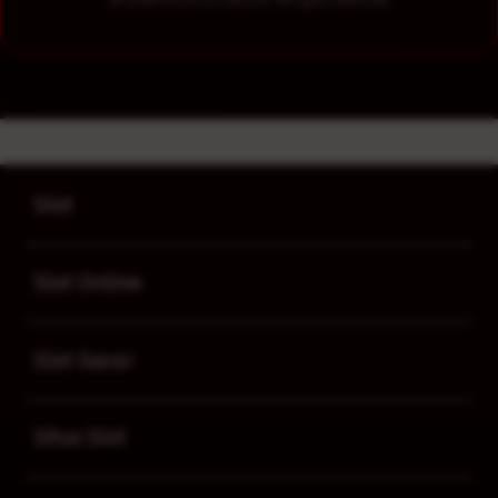
RAJA123
>
SLOT
>
RAJA123
Buka
Footer Navigation
Slot
Buka
Slot Online
Buka
Slot Gacor
Buka
Situs Slot
Buka