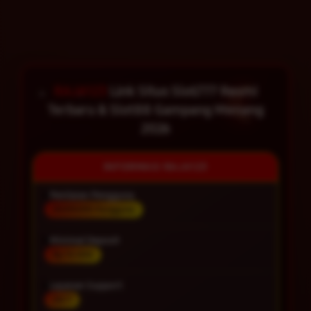
RAJA123
Link Situs Slot777 Resmi
Terbaru & Slot88 Gampang Menang
2026
INFORMASI RAJA123
Penilaian Pengguna
99.999.999 Pengguna
Minimal Deposit
Rp 10.000
Layanan Support
24/7