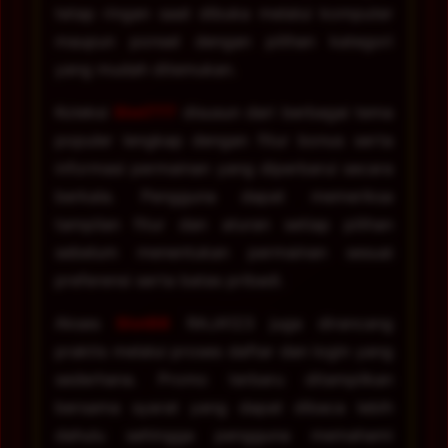
tetap ringan saat dibuka melalui komputer
maupun ponsel dengan pilihan kategori
yang mudah ditemukan.
Koleksi
Slot777
disusun dari berbagai tema
populer lengkap dengan fitur bonus serta
informasi permainan yang diperbarui secara
berkala. Pengguna dapat memeriksa
tampilan fitur dan aturan setiap pilihan
sebelum menentukan permainan sesuai
preferensi serta batas pribadi.
Akses
Slot88
RAJA123 juga dirancang
praktis melalui proses daftar dan login yang
sederhana. Promo terbaru ditampilkan
bersama syarat yang dapat dibaca lebih
dahulu sehingga pengguna memahami