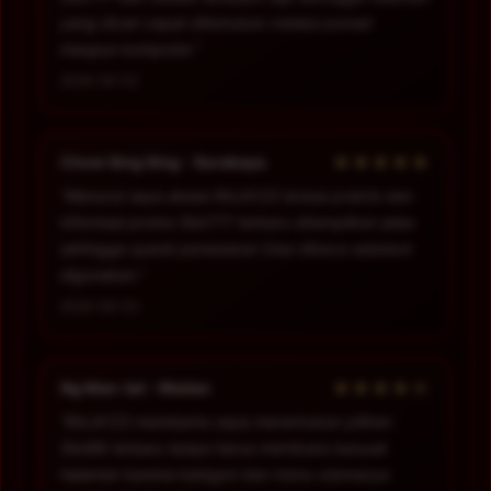
yang dicari cepat ditemukan melalui ponsel
maupun komputer.”
2026-06-02
★★★★★
Chow Sing Sing - Surabaya
“Menurut saya akses RAJA123 terasa praktis dan
informasi promo Slot777 terbaru ditampilkan jelas
sehingga syarat penawaran bisa dibaca sebelum
digunakan.”
2026-06-03
★★★★☆
Ng Man-tat - Medan
“RAJA123 membantu saya menemukan pilihan
Slot88 terbaru tanpa harus membuka banyak
halaman karena kategori dan menu utamanya