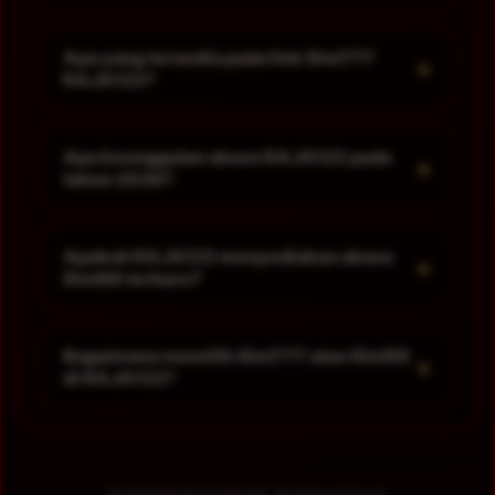
Apa yang tersedia pada link Slot777
+
RAJA123?
Apa keunggulan akses RAJA123 pada
+
tahun 2026?
Apakah RAJA123 menyediakan akses
+
Slot88 terbaru?
Bagaimana memilih Slot777 atau Slot88
+
di RAJA123?
© 2026 RAJA123 GACOR. All rights reserved.