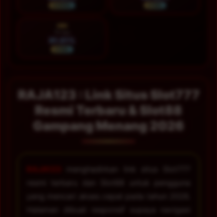
NORMAL
STABIL
MIN
16 Agu
91.01%
STABIL
RAJA123 : Link Situs Slot777
Resmi Terbaru & Slot88
Gampang Menang 2026
RAJA123
menghadirkan link situs Slot777
resmi terbaru dan Slot88 untuk pengguna
yang mencari akses cepat pada tahun 2026.
Halaman dibuat responsif supaya navigasi