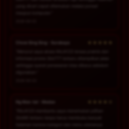
yang dicari cepat ditemukan melalui ponsel
maupun komputer.”
2026-06-02
★★★★★
Chow Sing Sing - Surabaya
“Menurut saya akses RAJA123 terasa praktis dan
informasi promo Slot777 terbaru ditampilkan jelas
sehingga syarat penawaran bisa dibaca sebelum
digunakan.”
2026-06-03
★★★★☆
Ng Man-tat - Medan
“RAJA123 membantu saya menemukan pilihan
Slot88 terbaru tanpa harus membuka banyak
halaman karena kategori dan menu utamanya