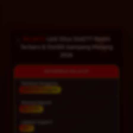
RAJA123
Link Situs Slot777 Resmi
Terbaru & Slot88 Gampang Menang
2026
INFORMASI RAJA123
Penilaian Pengguna
99.999.999 Pengguna
Minimal Deposit
Rp 10.000
Layanan Support
24/7