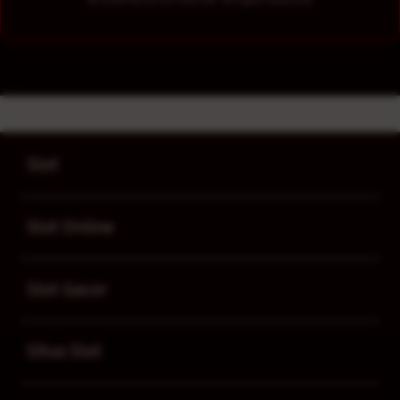
RAJA123
>
SLOT
>
RAJA123
Buka
Footer Navigation
Slot
Buka
Slot Online
Buka
Slot Gacor
Buka
Situs Slot
Buka