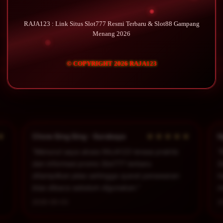
MINIMAL DEPOSIT
MINIMAL WITHDRAW
10.000 Ribu
25.000 Ribu
RAJA123 : Link Situs Slot777 Resmi Terbaru & Slot88 Gampang
Menang 2026
© COPYRIGHT 2026 RAJA123
★
★★★★★
Chow Sing Sing - Surabaya
N
“Menurut saya akses RAJA123 terasa praktis
“
dan informasi promo Slot777 terbaru
S
ditampilkan jelas sehingga syarat penawaran
h
bisa dibaca sebelum digunakan.”
m
2026-06-03
2