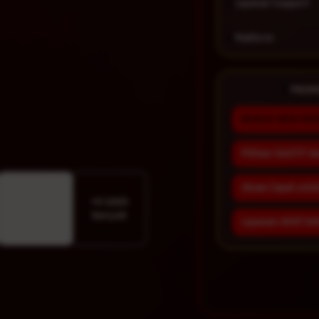
Layanan Support
Platform
PROMO
BONUS NEW ME
Pilihan Slot777 d
Akses Cepat untu
+4 lebih
banyak
Layanan Aktif Se