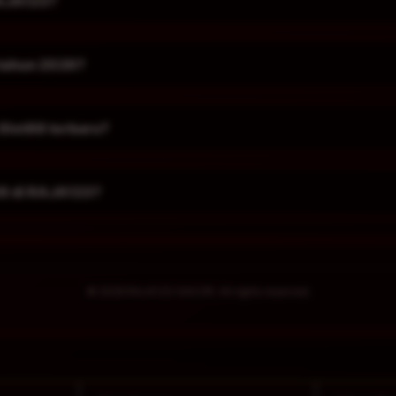
RAJA123?
tahun 2026?
lot88 terbaru?
88 di RAJA123?
© 2026 RAJA123 GACOR. All rights reserved.