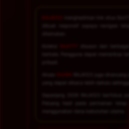
RAJA123
menghadirkan link situs Slot
dibuat responsif supaya navigasi te
ditemukan.
Koleksi
Slot777
disusun dari berbagai
berkala. Pengguna dapat memeriksa tamp
pribadi.
Akses
Slot88
RAJA123 juga dirancang p
yang dapat dibaca lebih dahulu sehin
Sepanjang 2026 RAJA123 berfokus pada
Peluang hasil pada permainan tetap
menggunakan dana kebutuhan utama.