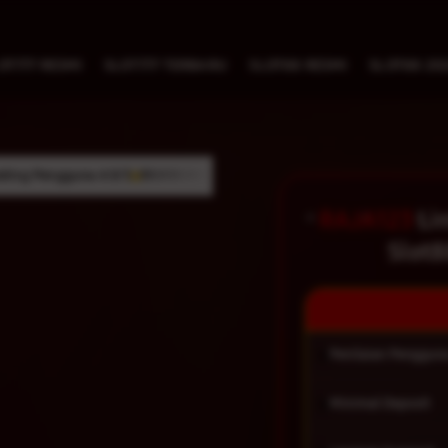
OT777 RESMI
SLOT777 TERBARU
SLOT88 RESMI
SLOT88 20
99.999 Pengguna Aktif
Layanan Support 24/7
RAJA123
Lin
Slot
Penilaian Penggun
Minimal Deposit