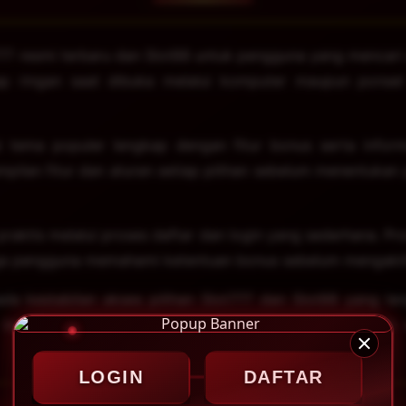
777 resmi terbaru dan Slot88 untuk pengguna yang mencar
tap ringan saat dibuka melalui komputer maupun ponse
 tema populer lengkap dengan fitur bonus serta inform
ilan fitur dan aturan setiap pilihan sebelum menentukan 
raktis melalui proses daftar dan login yang sederhana. Pr
gga pengguna memahami ketentuan bonus sebelum mengakti
 kestabilan akses pilihan Slot777 dan Slot88 yang leng
 bersifat acak sehingga pengguna dianjurkan bermain
LOGIN
DAFTAR