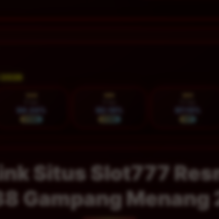
 2026
SAB
MIN
SEN
8 Agu
9 Agu
10 Agu
94.24%
92.18%
97.15%
STABIL
STABIL
HOT
ink Situs Slot777 Res
88 Gampang Menang