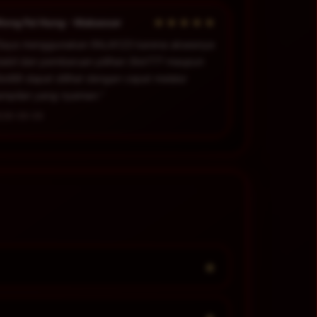
★★★★★
ong Fei Hung - Makassar
Saya menggunakan RAJA123 karena aksesnya
tabil dan pembaruan pilihan Slot777 maupun
lot88 dapat dilihat dengan cepat melalui
ampilan yang nyaman.”
026-06-09
+