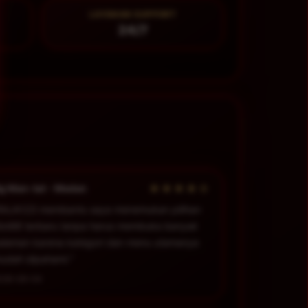
LAYANAN SUPPORT
24/7
★★★★☆
g Man-tat - Medan
RAJA123 membantu saya menemukan pilihan
lot88 terbaru tanpa harus membuka banyak
alaman karena kategori dan menu utamanya
udah dipahami.”
026-06-04