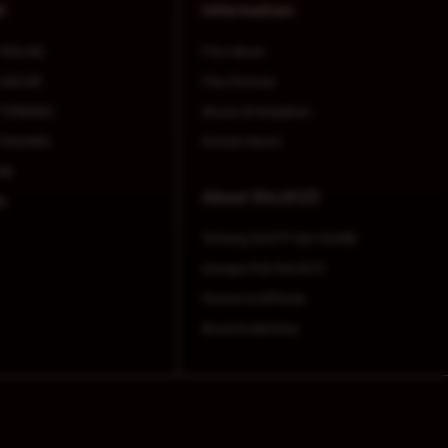
t
Information
 ONLINE
Fitur Akses
T GACOR
Fitur Pemula
T TERBARU
Aturan & Kebijakan
T MAXWIN
Kontak Resmi
88
About RAJA123
8
Tentang Slot777 dan Slot88
Kenapa Pilih RAJA123
Partner & Affiliate
Brand & Identitas