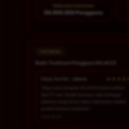
PENILAIAN PENGGUNA
99.999.999 Pengguna
TESTIMONI
Bukti Testimoni Pengguna RAJA123
★★★★
Chow Yun Fat - Jakarta
“Saya suka tampilan RAJA123 karena pilihan
Slot777 dan Slot88 tersusun rapi sehingga
halaman yang dicari cepat ditemukan melalui
ponsel maupun komputer.”
2026-06-02