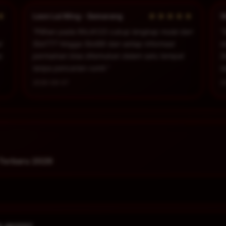
★
★★★★★
Leon Lai Ming - Semarang
W
“Pilihan pada RAJA123 cukup lengkap mulai dari
“
i
Slot777 hingga Slot88 dan setiap informasi
s
s
permainan bisa ditemukan dalam satu tempat
S
tanpa pencarian rumit.”
t
2026-06-07
2
 Terbaru 2026