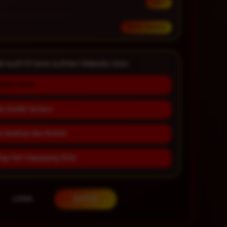
24/7
Multi-Device
 SLOT777 DAN SLOT88 TERBARU 2026
MBER 100%
an Slot88 Terbaru
k Desktop dan Mobile
tiap Hari Sepanjang 2026
LOGIN
DAFTAR