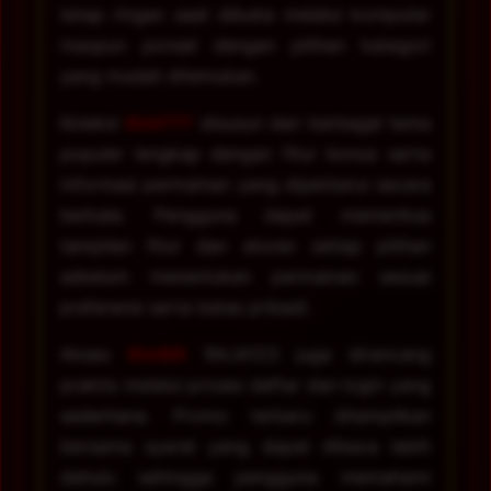
tetap ringan saat dibuka melalui komputer
maupun ponsel dengan pilihan kategori
yang mudah ditemukan.
Koleksi
Slot777
disusun dari berbagai tema
populer lengkap dengan fitur bonus serta
informasi permainan yang diperbarui secara
berkala. Pengguna dapat memeriksa
tampilan fitur dan aturan setiap pilihan
sebelum menentukan permainan sesuai
preferensi serta batas pribadi.
Akses
Slot88
RAJA123 juga dirancang
praktis melalui proses daftar dan login yang
sederhana. Promo terbaru ditampilkan
bersama syarat yang dapat dibaca lebih
dahulu sehingga pengguna memahami