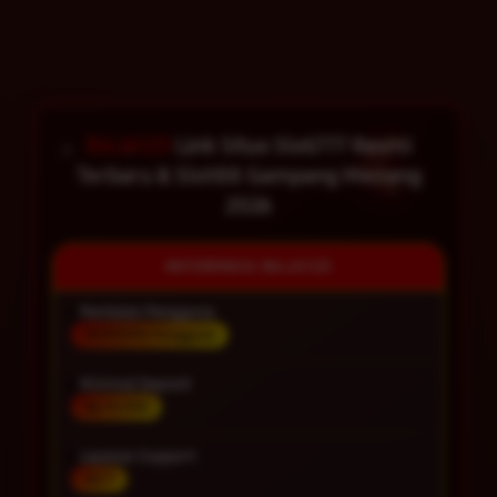
RAJA123
Link Situs Slot777 Resmi
Terbaru & Slot88 Gampang Menang
2026
INFORMASI RAJA123
Penilaian Pengguna
99.999.999 Pengguna
Minimal Deposit
Rp 10.000
Layanan Support
24/7