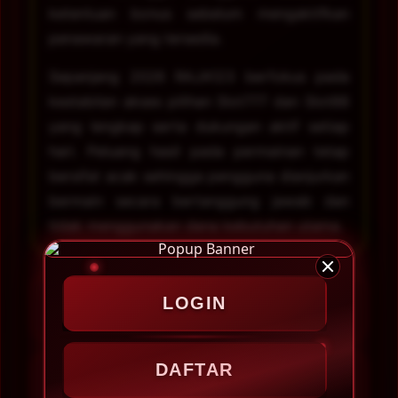
ketentuan bonus sebelum mengaktifkan
penawaran yang tersedia.
Sepanjang 2026 RAJA123 berfokus pada
kestabilan akses pilihan Slot777 dan Slot88
yang lengkap serta dukungan aktif setiap
hari. Peluang hasil pada permainan tetap
bersifat acak sehingga pengguna dianjurkan
bermain secara bertanggung jawab dan
tidak menggunakan dana kebutuhan utama.
PENILAIAN PENGGUNA
LOGIN
99.999.999 Pengguna
DAFTAR
MINIMAL DEPOSIT
10.000 Ribu