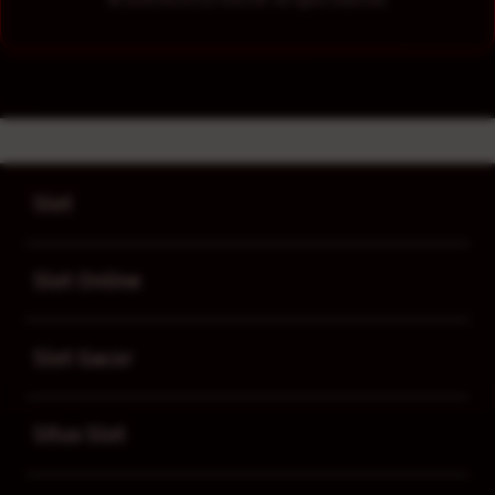
RAJA123
>
SLOT
>
RAJA123
Buka
Footer Navigation
Slot
Buka
Slot Online
Buka
Slot Gacor
Buka
Situs Slot
Buka