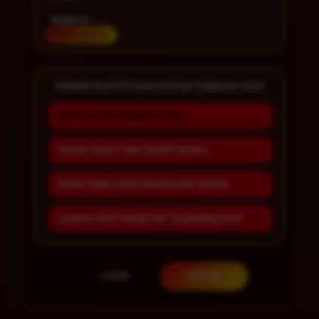
Platform
Multi-Device
PROMO SLOT777 DAN SLOT88 TERBARU 2026
BONUS NEW MEMBER 100%
Pilihan Slot777 dan Slot88 Terbaru
Akses Cepat untuk Desktop dan Mobile
Layanan Aktif Setiap Hari Sepanjang 2026
LOGIN
DAFTAR