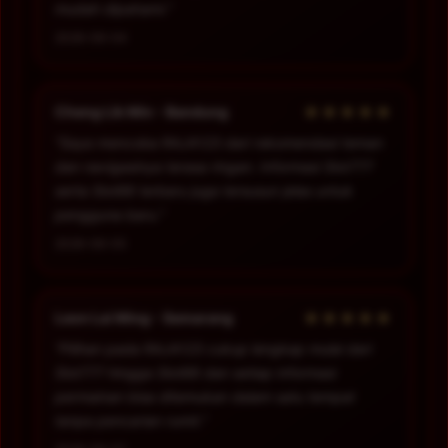
mudah dipahami.”
2026-06-04
★★★★★
Cheng Lik Min - Bandung
“Saya mencoba RAJA123 dari rekomendasi teman
dan navigasinya terasa ringan. Informasi Slot777
serta Slot88 terbaru juga tersusun jelas untuk
pengguna baru.”
2026-06-05
★★★★★
Leon Lai Ming - Semarang
“Pilihan pada RAJA123 cukup lengkap mulai dari
Slot777 hingga Slot88 dan setiap informasi
permainan bisa ditemukan dalam satu tempat
tanpa pencarian rumit.”