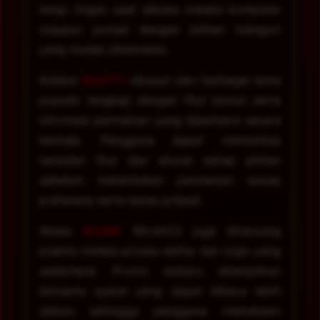
tetap ringan saat dibuka melalui komputer
maupun ponsel dengan pilihan kategori
yang mudah ditemukan.
Koleksi
Slot777
disusun dari berbagai tema
populer lengkap dengan fitur bonus serta
informasi permainan yang diperbarui secara
berkala. Pengguna dapat memeriksa
tampilan fitur dan aturan setiap pilihan
sebelum menentukan permainan sesuai
preferensi serta batas pribadi.
Akses
Slot88
RAJA123 juga dirancang
praktis melalui proses daftar dan login yang
sederhana. Promo terbaru ditampilkan
bersama syarat yang dapat dibaca lebih
dahulu sehingga pengguna memahami