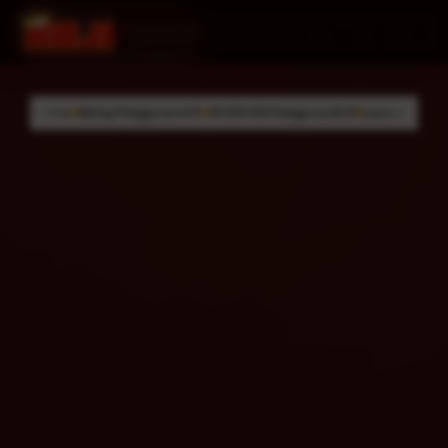
Skip
to
Cari
Troli
Login
Navigation
content
Pengguna 4.9/5
99.999.999 Pengguna Aktif
Layanan Support 24/7