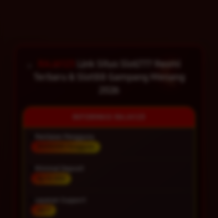
RAJA123
Link Situs Slot777 Resmi
Terbaru & Slot88 Gampang Menang
2026
INFORMASI RAJA123
Penilaian Pengguna
99.999.999 Pengguna
Minimal Deposit
Rp 10.000
Layanan Support
24/7